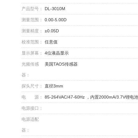
产品型号：
DL-3010M
测量范围：
0.00-5.00D
测量精度：
±0.05D
校准范围：
任意值
显示屏幕：
4位液晶显示
光频传感
美国TAOS传感器
器：
探头尺寸：
直径3mm
电 源：
85-264VAC/47-60Hz ，内置2000mA/3.7V锂电
电源接口：
电源适配
器：